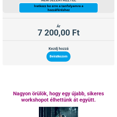
NEM JELENTKEZTÉL
Iratkozz be erre a tanfolyamra a
hozzáféréshez
Ár
7 200,00 Ft
Kezdj hozzá
Beiratkozom
Nagyon örülök, hogy egy újabb, sikeres
workshopot élhettünk át együtt.