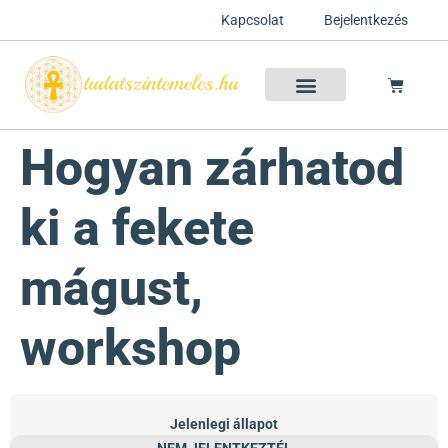
Kapcsolat
Bejelentkezés
Szellemtan 2026 Ősz
Szeretet Konferencia 2026
Félelem oldása a csakrák mentén
Mentor program 2025
Ingyenes csakra meditáció
Hogyan zárhatod
ki a fekete
mágust,
workshop
Jelenlegi állapot