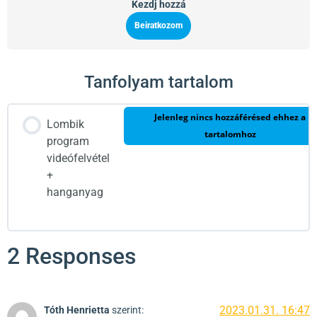
Kezdj hozzá
Beiratkozom
Tanfolyam tartalom
Jelenleg nincs hozzáférésed ehhez a
Lombik
tartalomhoz
program
videófelvétel
+
hanganyag
2 Responses
2023.01.31. 16:47
Tóth Henrietta
szerint: