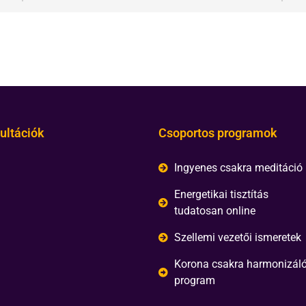
ultációk
Csoportos programok
Ingyenes csakra meditáció
Energetikai tisztítás
tudatosan online
Szellemi vezetői ismeretek
Korona csakra harmonizál
program