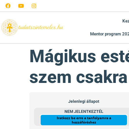
Ke
Mentor program 20
Mágikus est
szem csakra
Jelenlegi állapot
NEM JELENTKEZTÉL
Iratkozz be erre a tanfolyamra a
hozzáféréshez