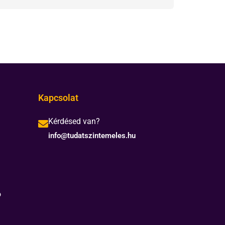
Kapcsolat
Kérdésed van?
info@tudatszintemeles.hu
ó