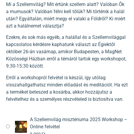
Mi a Szellemvilág? Mit értünk szellem alatt? Valóban Ők
a mumusok? Valóban félni kell tőlük? Mi történik a halál
után? Egyáltalán, miért megy el valaki a Földről? Ki miért
azt a halálnemet választja?
Ezekre, és sok más egyéb, a halállal és a Szellemvilággal
kapcsolatos kérdésre kaphatunk választ az Égiektől
október 26-án vasárnap, amikor Budapesten, a MagNet
Közösségi Házban erről a témáról tartok egy workshopot,
9:30-15:30 között.
Erről a workshopról felvétel is készül, így utólag
visszahallgathatsz minden előadást és meditációt. Ha ezt
a terméket beteszed a kosárba, akkor hozzájutsz a
felvételhez és a személyes részvételed is biztosítva van.
A Szellemvilág misztériuma 2025 Workshop –
Online felvétel