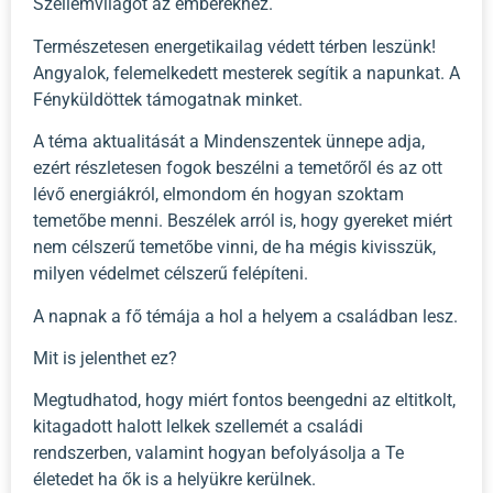
Szellemvilágot az emberekhez.
Természetesen energetikailag védett térben leszünk!
Angyalok, felemelkedett mesterek segítik a napunkat. A
Fényküldöttek támogatnak minket.
A téma aktualitását a Mindenszentek ünnepe adja,
ezért részletesen fogok beszélni a temetőről és az ott
lévő energiákról, elmondom én hogyan szoktam
temetőbe menni. Beszélek arról is, hogy gyereket miért
nem célszerű temetőbe vinni, de ha mégis kivisszük,
milyen védelmet célszerű felépíteni.
A napnak a fő témája a hol a helyem a családban lesz.
Mit is jelenthet ez?
Megtudhatod, hogy miért fontos beengedni az eltitkolt,
kitagadott halott lelkek szellemét a családi
rendszerben, valamint hogyan befolyásolja a Te
életedet ha ők is a helyükre kerülnek.