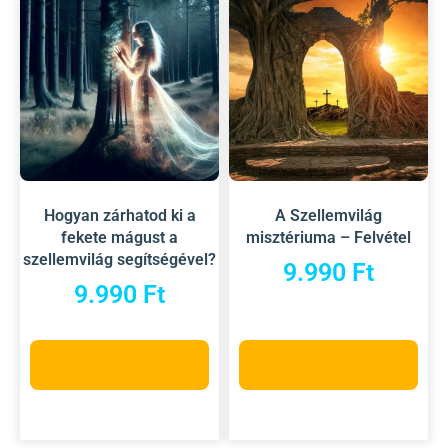
Hogyan zárhatod ki a
A Szellemvilág
fekete mágust a
misztériuma – Felvétel
szellemvilág segítségével?
9.990
Ft
9.990
Ft
Opciók választása
Kosárba teszem