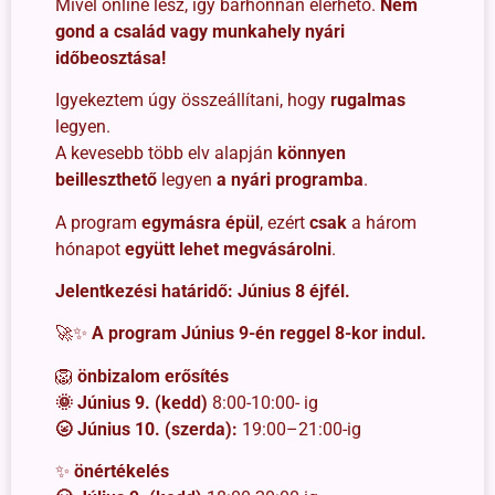
Mivel online lesz, így bárhonnan elérhető.
Nem
gond a család vagy munkahely nyári
időbeosztása!
Igyekeztem úgy összeállítani, hogy
rugalmas
legyen.
A kevesebb több elv alapján
könnyen
beilleszthető
legyen
a nyári programba
.
A program
egymásra épül
, ezért
csak
a három
hónapot
együtt lehet megvásárolni
.
Jelentkezési határidő:
Június 8 éjfél.
🚀✨
A program Június 9-én reggel 8-kor indul.
🦁
önbizalom erősítés
🌞 Június 9.
(kedd)
8:00-10:00- ig
🌝 Június 10. (szerda):
19:00–21:00-ig
✨
önértékelés