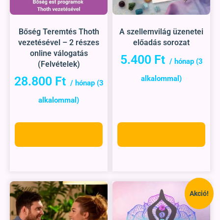
Bőség Teremtés Thoth
A szellemvilág üzenetei
vezetésével – 2 részes
előadás sorozat
online válogatás
5.400
Ft
(Felvételek)
28.800
Ft
Kosárba teszem
Opciók választása
Akció!