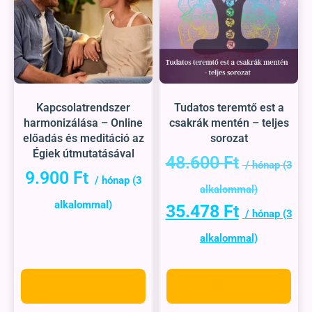
Kapcsolatrendszer
Tudatos teremtő est a
harmonizálása – Online
csakrák mentén – teljes
előadás és meditáció az
sorozat
Égiek útmutatásával
48.600
Ft
9.900
Ft
35.478
Ft
Kosárba teszem
Kosárba teszem