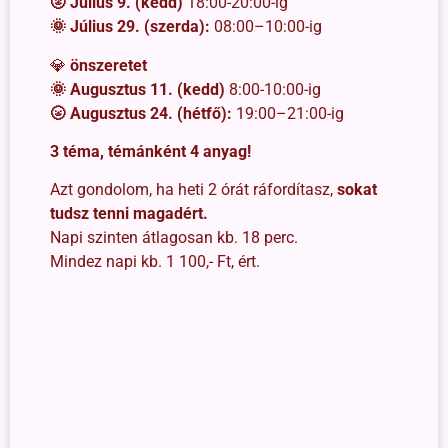
🌝 Július 9.
(kedd)
18:00-20:00-ig
🌞 Július 29. (szerda):
08:00–10:00-ig
💎
önszeretet
🌞 Augusztus 11. (kedd)
8:00-10:00-ig
🌝 Augusztus 24. (hétfő):
19:00–21:00-ig
3 téma, témánként 4 anyag!
Azt gondolom, ha heti 2 órát ráfordítasz,
sokat
tudsz tenni magadért.
Napi szinten átlagosan kb. 18 perc.
Mindez napi kb. 1 100,- Ft, ért.