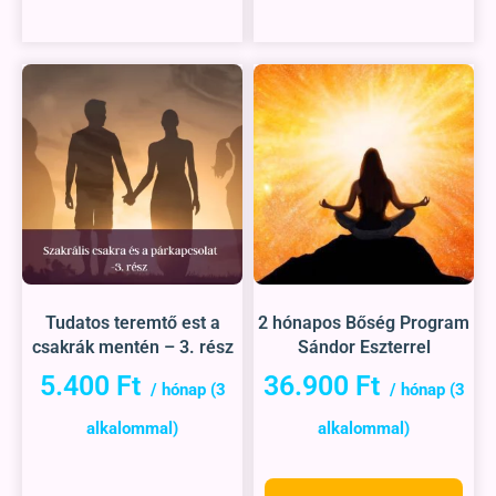
Tudatos teremtő est a
2 hónapos Bőség Program
csakrák mentén – 3. rész
Sándor Eszterrel
5.400
Ft
36.900
Ft