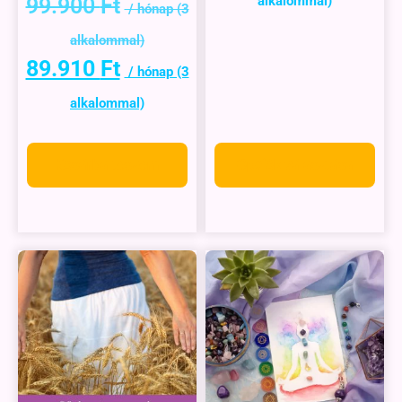
99.900
Ft
89.910
Ft
Kosárba teszem
Opciók választása