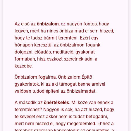
Az első az
önbizalom
, ez nagyon fontos, hogy
legyen, mert ha nincs önbizalmad el sem hiszed,
hogy te tudsz bármit teremteni. Ezért egy
hónapon keresztül az önbizalmon fogunk
dolgozni, előadás, meditáció, gyakorlat
formában, hisz eszközt szeretnék adni a
kezedbe.
Önbizalom fogalma, Önbizalom Építő
gyakorlatok, ki az aki támogat benne amivel
valóban tudod építeni az önbizalmadat.
A második az
önértékelés
. Mi köze van ennek a
teremtéshez? Nagyon is sok, ha azt hiszed, hogy
te keveset érsz akkor nem is tudsz befogadni,
mert nem hiszed el, hogy megérdemled. Ehhez a
témához szorosan kapcsolódik az önbüntetés, a