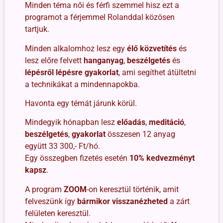
Minden téma női és férfi szemmel hisz ezt a
programot a férjemmel Rolanddal közösen
tartjuk.
Minden alkalomhoz lesz egy
élő közvetítés
és
lesz előre felvett
hanganyag
,
beszélgetés
és
lépésről lépésre gyakorlat
, ami segíthet átültetni
a technikákat a mindennapokba.
Havonta egy témát járunk körül.
Mindegyik hónapban lesz
előadás
,
meditáció
,
beszélgetés
,
gyakorlat
összesen 12 anyag
együtt 33 300,- Ft/hó.
Egy összegben fizetés esetén
10% kedvezményt
kapsz
.
A program
ZOOM
-on keresztül történik, amit
felveszünk így
bármikor visszanézheted
a zárt
felületen keresztül.