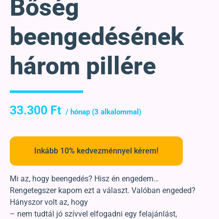
Bőség
beengedésének
három pillére
33.300
Ft
Inkább 10% kedvezménnyel kérem!
Mi az, hogy beengedés? Hisz én engedem…
Rengetegszer kapom ezt a választ. Valóban engeded?
Hányszor volt az, hogy
– nem tudtál jó szívvel elfogadni egy felajánlást,