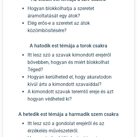
Hogyan blokkolhatja a szeretet
áramoltatását egy átok?
Elég erős-e a szeretet az átok
közömbösítésére?
A hatodik est témája a torok csakra
Itt lesz szó a szavak kimondott erejéről
bővebben, hogyan és miért blokkolhat
Téged?
Hogyan kerülheted el, hogy akaratodon
kívül árts a kimondott szavaiddal?
A kimondott szavak teremtő ereje és azt
hogyan védheted ki?
A hetedik est témája a harmadik szem csakra
Itt lesz szó a gondolat erejéről és az
érzékelés művészetéről.