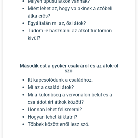
Milyen típusú átkok vannak?
Miért lehet az, hogy valakinek a szóbeli
átka erős?
Egyáltalán mi az, ősi átok?
Tudom -e használni az átkot tudtomon
kívül?
Második est a gyökér csakráról és az átokról
szól
Itt kapcsolódunk a családhoz.
Mi az a családi átok?
Mi a különbség a vérvonalon belül és a
családot ért átkok között?
Honnan lehet felismerni?
Hogyan lehet kiiktatni?
Többek között erről lesz szó.