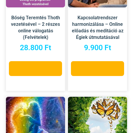
Bőség Teremtés Thoth
Kapcsolatrendszer
vezetésével – 2 részes
harmonizálása – Online
online válogatás
előadás és meditáció az
(Felvételek)
Égiek útmutatásával
28.800
Ft
9.900
Ft
Kosárba teszem
Kosárba teszem