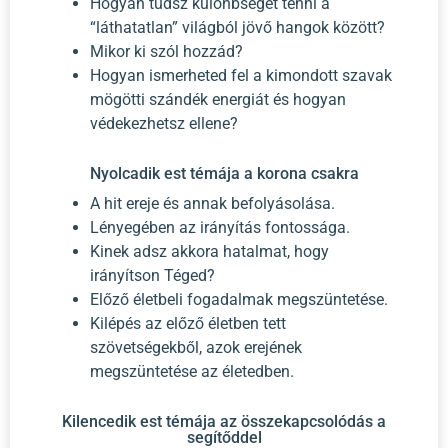
Hogyan tudsz különbséget tenni a
“láthatatlan” világból jövő hangok között?
Mikor ki szól hozzád?
Hogyan ismerheted fel a kimondott szavak
mögötti szándék energiát és hogyan
védekezhetsz ellene?
Nyolcadik est témája a korona csakra
A hit ereje és annak befolyásolása.
Lényegében az irányítás fontossága.
Kinek adsz akkora hatalmat, hogy
irányítson Téged?
Előző életbeli fogadalmak megszüntetése.
Kilépés az előző életben tett
szövetségekből, azok erejének
megszüntetése az életedben.
Kilencedik est témája az összekapcsolódás a
segítőddel