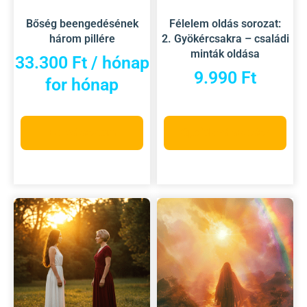
Bőség beengedésének
Félelem oldás sorozat:
három pillére
2. Gyökércsakra – családi
minták oldása
33.300
Ft
/ hónap
9.990
Ft
for hónap
Ezt választom
Opciók választása