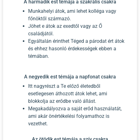
A harmadik est témája a szakrális csakra
Munkahelyi átok, ami lehet kolléga vagy
főnöktől származó.
Jöhet e átok az exedtől vagy az Ő
családjától.
Egyáltalán érinthet Téged a párodat ért átok
és ehhez hasonló érdekességek ebben a
témában.
A negyedik est témája a napfonat csakra
Itt nagyrészt a Te előző életedből
esetlegesen áthozott átok lehet, ami
blokkolja az erődbe való állást.
Megakadályozva a saját erőd használatát,
ami akár önértékelési folyamathoz is
vezethet.
Az ötödik est témája a szív csakra