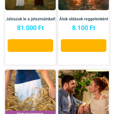
Játsszuk le a játszmáinkat!
Átok oldások reggelenként
81.000
Ft
8.100
Ft
Kosárba teszem
Opciók választása