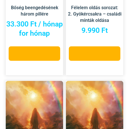
Bőség beengedésének
Félelem oldás sorozat:
három pillére
2. Gyökércsakra – családi
minták oldása
33.300
Ft
/ hónap
9.990
Ft
for hónap
Ezt választom
Opciók választása