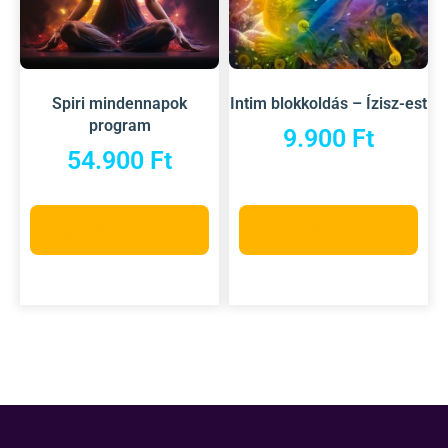
Spiri mindennapok
Intim blokkoldás – Ízisz-est
program
9.900
Ft
54.900
Ft
Opciók választása
Kosárba teszem