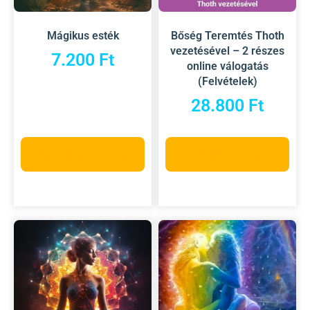
Mágikus esték
Bőség Teremtés Thoth
vezetésével – 2 részes
7.200
Ft
online válogatás
(Felvételek)
28.800
Ft
Opciók választása
Kosárba teszem