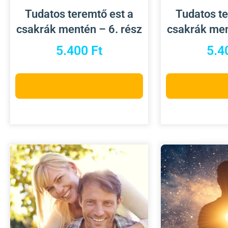
Tudatos teremtő est a
Tudatos te
csakrák mentén – 6. rész
csakrák men
5.400
Ft
5.4
Kosárba teszem
Kosárb