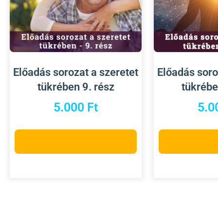
Előadás sorozat a szeretet
Előadás soro
tükrében 9. rész
tükrébe
5.000
Ft
5.0
Kosárba teszem
Kosárb