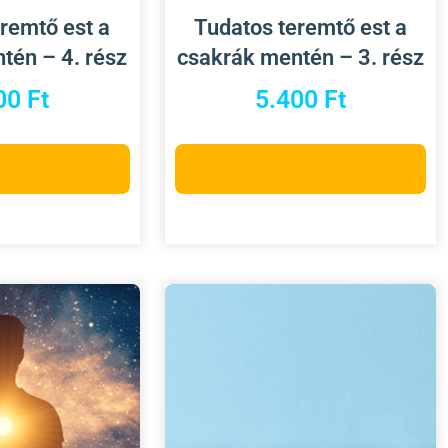
remtő est a
Tudatos teremtő est a
tén – 4. rész
csakrák mentén – 3. rész
00
Ft
5.400
Ft
a teszem
Kosárba teszem