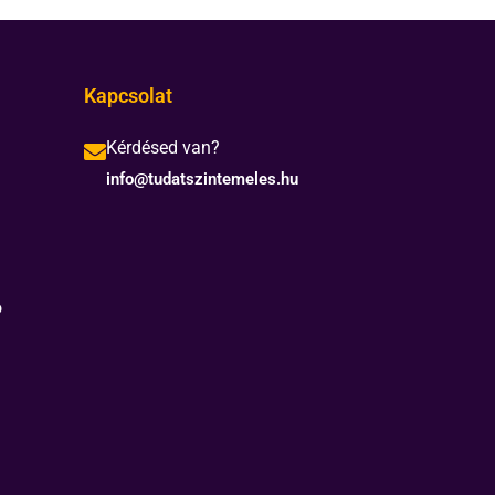
Kapcsolat
Kérdésed van?
info@tudatszintemeles.hu
ó