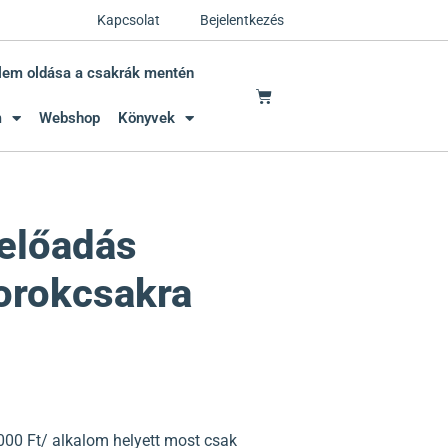
Kapcsolat
Bejelentkezés
lem oldása a csakrák mentén
m
Webshop
Könyvek
előadás
Torokcsakra
000 Ft/ alkalom helyett most csak