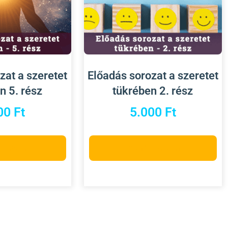
zat a szeretet
Előadás sorozat a szeretet
n 5. rész
tükrében 2. rész
00
Ft
5.000
Ft
a teszem
Kosárba teszem