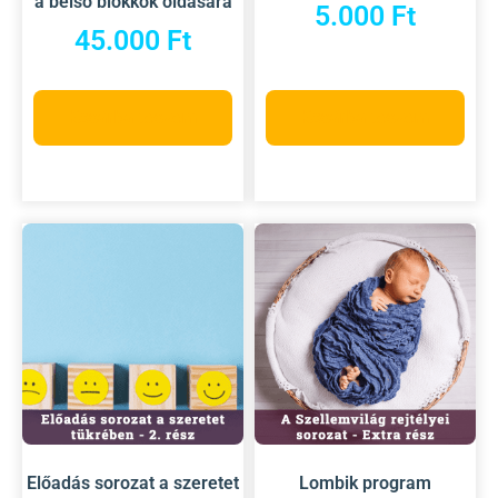
a belső blokkok oldására
5.000
Ft
45.000
Ft
Kosárba teszem
Kosárba teszem
Előadás sorozat a szeretet
Lombik program