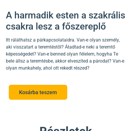
A harmadik esten a szakrális
csakra lesz a főszereplő
Itt ráláthatsz a párkapcsolataidra. Van-e olyan személy,
aki visszatart a teremtéstől? Átadtad-e neki a teremtő
képességedet? Van-e benned olyan félelem, hogyha Te
bele állsz a teremtésbe, akkor elveszíted a párodat? Van-e
olyan munkahely, ahol ott rekedt részed?
Kosárba teszem