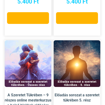
5.400
Ft
5.400
Ft
Kosárba teszem
Kosárba teszem
A Szeretet Tükrében – 9
Előadás sorozat a szeretet
részes online mesterkurzus
tükrében 5. rész