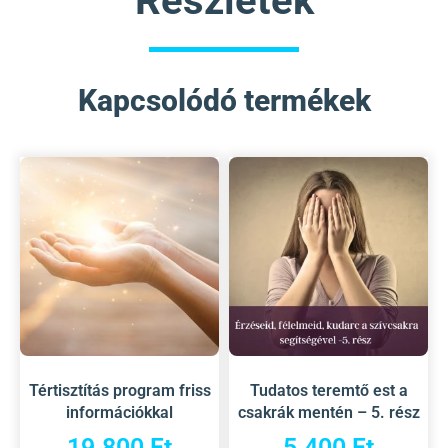
Részletek
Kapcsolódó termékek
Tértisztítás program friss
Tudatos teremtő est a
információkkal
csakrák mentén – 5. rész
19.800
Ft
5.400
Ft