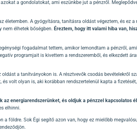
e azokat a gondolatokat, ami eszünkbe jut a pénzről. Meglepődv
 életemben. A gyógyításra, tanításra oldást végeztem, és ez a ré
ogy nem élhetek bőségben.
Éreztem, hogy itt valami hiba van, hi
szegénységi fogadalmat tettem, amikor lemondtam a pénzről, a
egatív programjait is kivettem a rendszeremből, és elkezdett ár
ldást a tanítványokon is. A résztvevők csodás bevételekről szá
t, és volt olyan is, aki korábban rendszertelenül kapta a fizetésé
juk az energiarendszerünket, és oldjuk a pénzzel kapcsolatos é
s elhinni.
ön a földre. Sok Égi segítő azon van, hogy ez mielőbb megvalósu
 rendeződjön.