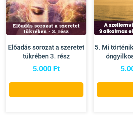
Előadás sorozat a szeretet
5. Mi történi
tükrében 3. rész
öngyilko
5.000
Ft
5.0
Kosárba teszem
Opciók 