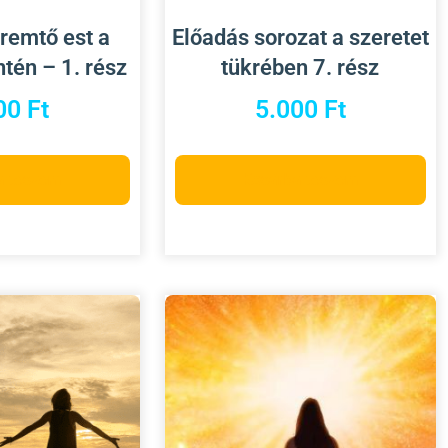
remtő est a
Előadás sorozat a szeretet
tén – 1. rész
tükrében 7. rész
00
Ft
5.000
Ft
a teszem
Kosárba teszem