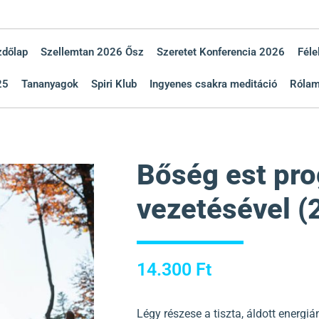
zdőlap
Szellemtan 2026 Ősz
Szeretet Konferencia 2026
Féle
25
Tananyagok
Spiri Klub
Ingyenes csakra meditáció
Róla
Bőség est pr
vezetésével (
14.300
Ft
Légy részese a tiszta, áldott energi