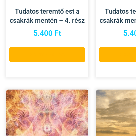
Tudatos teremtő est a
Tudatos te
csakrák mentén – 4. rész
csakrák men
5.400
Ft
5.4
Kosárba teszem
Kosárb