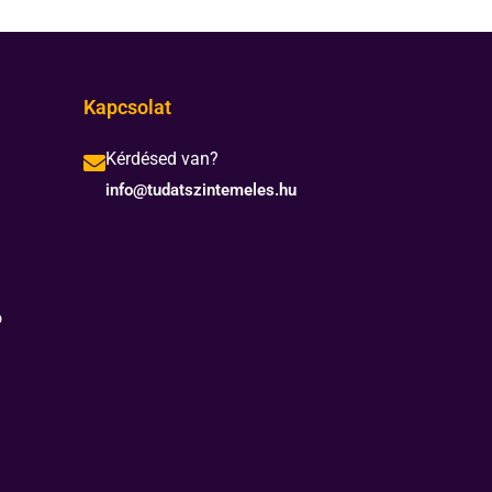
Kapcsolat
Kérdésed van?
info@tudatszintemeles.hu
ó