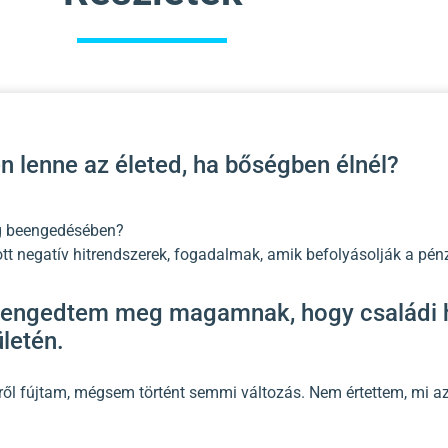
 lenne az életed, ha bőségben élnél?
ég beengedésében?
ott negatív hitrendszerek, fogadalmak, amik befolyásolják a pén
 engedtem meg magamnak, hogy családi h
letén.
lről fújtam, mégsem történt semmi változás. Nem értettem, mi a