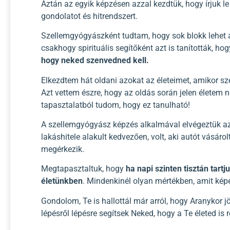
Aztán az egyik képzésen azzal kezdtük, hogy írjuk l
gondolatot és hitrendszert.
Szellemgyógyászként tudtam, hogy sok blokk lehet az
csakhogy spirituális segítőként azt is tanították, h
hogy neked szenvedned kell.
Elkezdtem hát oldani azokat az életeimet, amikor 
Azt vettem észre, hogy az oldás során jelen életem n
tapasztalatból tudom, hogy ez tanulható!
A szellemgyógyász képzés alkalmával elvégeztük az o
lakáshitele alakult kedvezően, volt, aki autót vásárol
megérkezik.
Megtapasztaltuk, hogy
ha napi szinten tisztán tart
életünkben
. Mindenkinél olyan mértékben, amit képe
Gondolom, Te is hallottál már arról, hogy Aranykor j
lépésről lépésre segítsek Neked, hogy a Te életed is