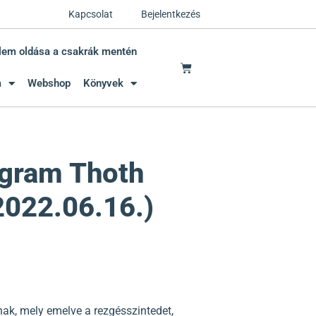
Kapcsolat
Bejelentkezés
lem oldása a csakrák mentén
m
Webshop
Könyvek
ogram Thoth
2022.06.16.)
ának, mely emelve a rezgésszintedet,