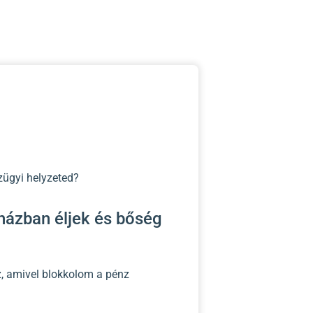
zügyi helyzeted?
ázban éljek és bőség
z, amivel blokkolom a pénz