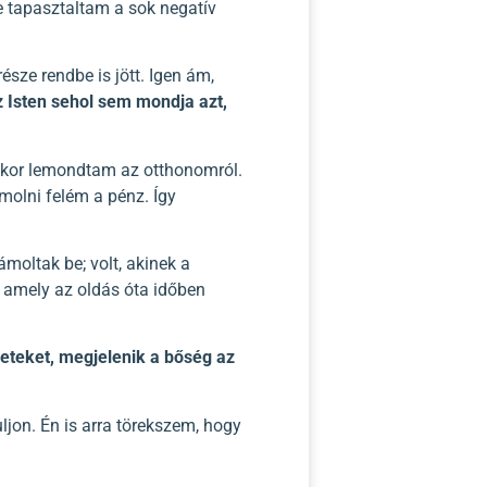
e tapasztaltam a sok negatív
sze rendbe is jött. Igen ám,
sz Isten sehol sem mondja azt,
mikor lemondtam az otthonomról.
amolni felém a pénz. Így
moltak be; volt, akinek a
t, amely az oldás óta időben
leteket, megjelenik a bőség az
ljon. Én is arra törekszem, hogy