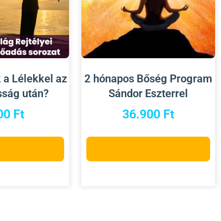
k a Lélekkel az
2 hónapos Bőség Program
sság után?
Sándor Eszterrel
00
Ft
36.900
Ft
választása
Válassza ki a lehetőségeket