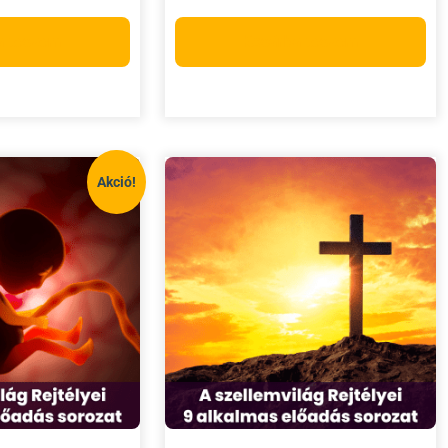
a teszem
Kosárba teszem
Akció!