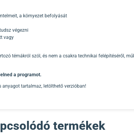
ntelmeit, a környezet befolyását
 tudsz végezni
tt vagy
rtozó témákról szól, és nem a csakra technikai felépítéséről, mű
delned a programot.
 anyagot tartalmaz, letölthető verzióban!
pcsolódó termékek