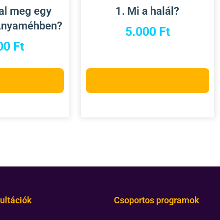
hal meg egy
1. Mi a halál?
Anyaméhben?
5.000
Ft
00
Ft
választása
Opciók választása
ultációk
Csoportos programok