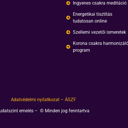
Ingyenes csakra meditáció
Energetikai tisztítás
tudatosan online
Szellemi vezetői ismeretek
Korona csakra harmonizál
program
Adatvédelmi nyilatkozat – ÁSZF
udatszint emelés – © Minden jog fenntartva