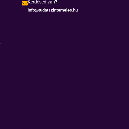
Kérdésed van?
info@tudatszintemeles.hu
ó