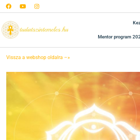
Ke
Mentor program 20
Vissza a webshop oldalra –»