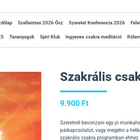
zdőlap
Szellemtan 2026 Ősz
Szeretet Konferencia 2026
Féle
25
Tananyagok
Spiri Klub
Ingyenes csakra meditáció
Róla
Szakrális csa
9.900
Ft
Szeretnél bevonzani egy jó munkahel
párkapcsolatot, vagy megélni a hétk
szakrális csakra programban ehhez 