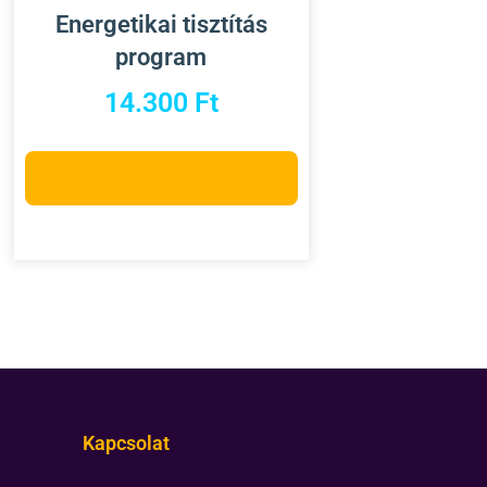
Energetikai tisztítás
program
14.300
Ft
Kosárba teszem
Kapcsolat