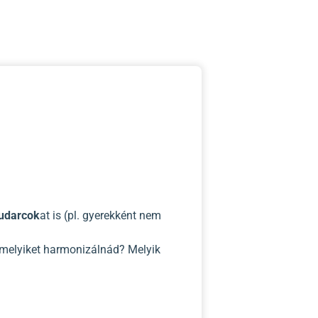
kudarcok
at is (pl. gyerekként nem
 melyiket harmonizálnád? Melyik