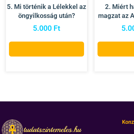
5. Mi történik a Lélekkel az
2. Miért 
öngyilkosság után?
magzat az 
5.000
Ft
5.0
Opciók választása
Opciók 
Konz