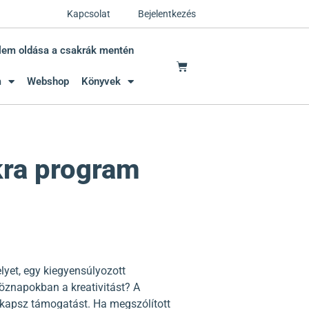
Kapcsolat
Bejelentkezés
lem oldása a csakrák mentén
m
Webshop
Könyvek
kra program
yet, egy kiegyensúlyozott
öznapokban a kreativitást? A
kapsz támogatást. Ha megszólított