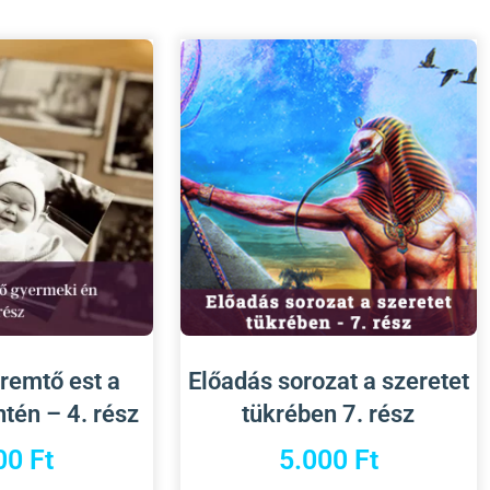
remtő est a
Előadás sorozat a szeretet
tén – 4. rész
tükrében 7. rész
00
Ft
5.000
Ft