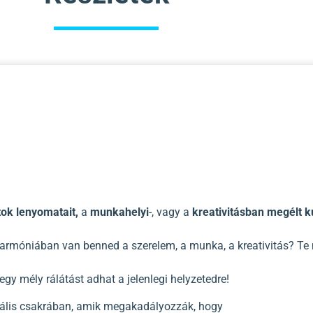
tok lenyomatait,
a
munkahelyi
-, vagy a
kreativitásban megélt 
harmóniában van benned a szerelem, a munka, a kreativitás? Te
y mély rálátást adhat a jelenlegi helyzetedre!
rális csakrában, amik megakadályozzák, hogy