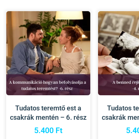
Tudatos teremtő est a
Tudatos te
csakrák mentén – 6. rész
csakrák men
5.400
Ft
5.4