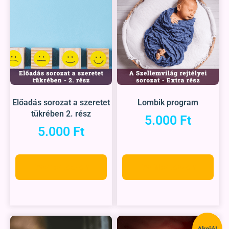
Előadás sorozat a szeretet
Lombik program
tükrében 2. rész
5.000
Ft
5.000
Ft
Kosárba teszem
Kosárba teszem
Akció!