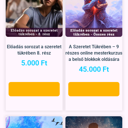
Előadás sorozat a szeretet
A Szeretet Tükrében – 9
tükrében 8. rész
részes online mesterkurzus
a belső blokkok oldására
5.000
Ft
45.000
Ft
Kosárba teszem
Kosárba teszem