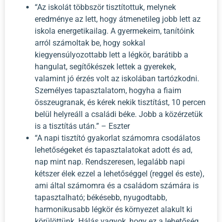
“Az iskolát többször tisztítottuk, melynek
eredménye az lett, hogy átmenetileg jobb lett az
iskola energetikailag. A gyermekeim, tanítóink
arról számoltak be, hogy sokkal
kiegyensúlyozottabb lett a légkör, barátibb a
hangulat, segítőkészek lettek a gyerekek,
valamint jó érzés volt az iskolában tartózkodni.
Személyes tapasztalatom, hogyha a fiaim
összeugranak, és kérek nekik tisztítást, 10 percen
belül helyreáll a családi béke. Jobb a közérzetük
is a tisztítás után.” – Eszter
“A napi tisztító gyakorlat számomra csodálatos
lehetőségeket és tapasztalatokat adott és ad,
nap mint nap. Rendszeresen, legalább napi
kétszer élek ezzel a lehetőséggel (reggel és este),
ami által számomra és a családom számára is
tapasztalható; békésebb, nyugodtabb,
harmonikusabb légkör és környezet alakult ki
körülöttünk. Hálás vagyok, hogy ez a lehetőség