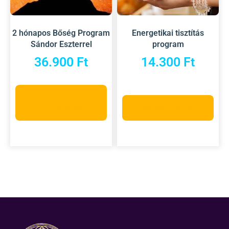
2 hónapos Bőség Program
Energetikai tisztítás
Sándor Eszterrel
program
36.900
Ft
14.300
Ft
Válassza ki a
lehetőségeket
Kosárba teszem