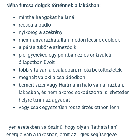
Néha furcsa dolgok történnek a lakásban:
mintha hangokat hallanál
recseg a padló
nyikorog a szekrény
megmagyarázhatatlan módon leesnek dolgok
a párás tükör elszíneződik
pici gyereked egy pontba néz és önkívületi
állapotban üvölt
több vita van a családban, mióta beköltöztetek
meghalt valaki a családodban
bemért vízér vagy Hartmann-háló van a házban,
lakásban, és nem akarod sokadszorra is lehetetlen
helyre tenni az ágyadat
vagy csak egyszerűen rossz érzés otthon lenni
Ilyen esetekben valószínű, hogy olyan “láthatatlan”
energia van a lakásban, amit az Égiek segítségével