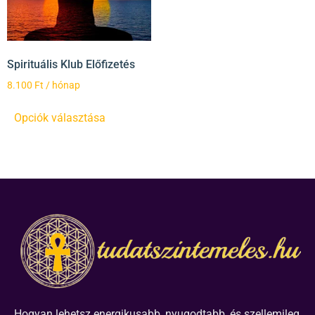
Spirituális Klub Előfizetés
8.100
Ft
/ hónap
Opciók választása
Hogyan lehetsz energikusabb, nyugodtabb, és szellemileg