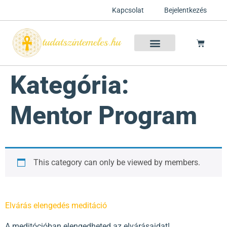
Kapcsolat
Bejelentkezés
Szellemtan 2026 Ősz
Szeretet Konferencia 2026
Félelem oldása a csakrák mentén
Mentor program 2025
Ingyenes csakra meditáció
Kategória:
Mentor Program
This category can only be viewed by members.
Elvárás elengedés meditáció
A meditócióban elengedheted az elvárásaidat!