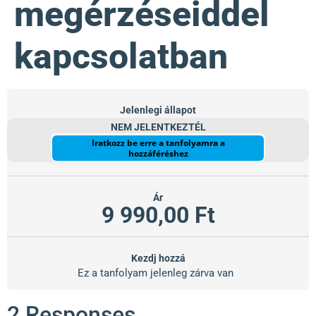
megérzéseiddel
kapcsolatban
Jelenlegi állapot
NEM JELENTKEZTÉL
Iratkozz be erre a tanfolyamra a
hozzáféréshez
Ár
9 990,00 Ft
Kezdj hozzá
Ez a tanfolyam jelenleg zárva van
2 Responses