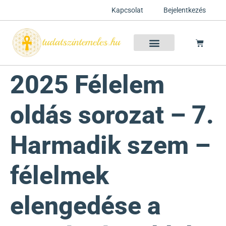
Kapcsolat
Bejelentkezés
Szellemtan 2026 Ősz
Szeretet Konferencia 2026
Félelem oldása a csakrák mentén
Mentor program 2025
Ingyenes csakra meditáció
2025 Félelem
oldás sorozat – 7.
Harmadik szem –
félelmek
elengedése a