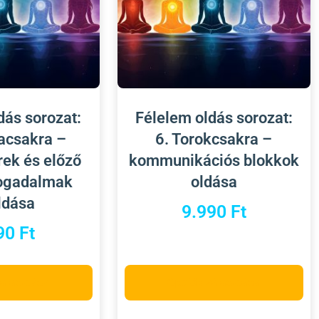
dás sorozat:
Félelem oldás sorozat:
acsakra –
6. Torokcsakra –
rek és előző
kommunikációs blokkok
fogadalmak
oldása
ldása
9.990
Ft
90
Ft
választása
Opciók választása