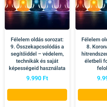
Félelem oldás sorozat:
Félelem ol
9. Összekapcsolódás a
8. Koron
segítőiddel – védelem,
hitrendsze
technikák és saját
életbeli 
képességeid használata
felo
9.990
Ft
9.9
Opciók választása
Opciók 