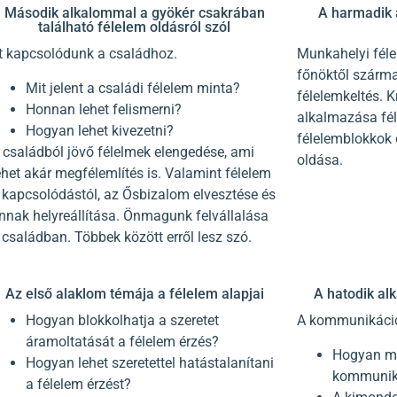
Második alkalommal a gyökér csakrában
A harmadik 
található félelem oldásról szól
tt kapcsolódunk a családhoz.
Munkahelyi féle
főnöktől szárma
Mit jelent a családi félelem minta?
félelemkeltés. K
Honnan lehet felismerni?
alkalmazása fél
Hogyan lehet kivezetni?
félelemblokkok 
 családból jövő félelmek elengedése, ami
oldása.
ehet akár megfélemlítés is. Valamint félelem
 kapcsolódástól, az Ősbizalom elvesztése és
nnak helyreállítása. Önmagunk felvállalása
 családban. Többek között erről lesz szó.
Az első alaklom témája a félelem alapjai
A hatodik al
Hogyan blokkolhatja a szeretet
A kommunikációt
áramoltatását a félelem érzés?
Hogyan mű
Hogyan lehet szeretettel hatástalanítani
kommunik
a félelem érzést?