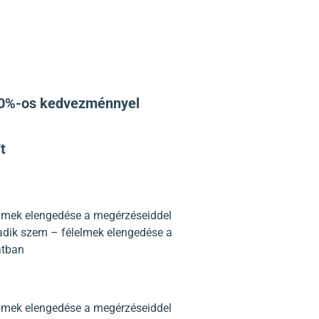
10%-os kedvezménnyel
t
lmek elengedése a megérzéseiddel
dik szem – félelmek elengedése a
atban
lmek elengedése a megérzéseiddel