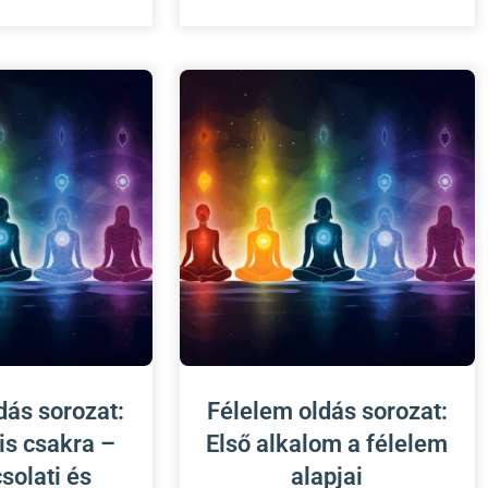
dás sorozat:
Félelem oldás sorozat:
is csakra –
Első alkalom a félelem
solati és
alapjai