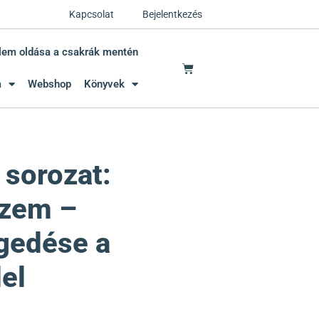
Kapcsolat
Bejelentkezés
lem oldása a csakrák mentén
m
Webshop
Könyvek
 sorozat:
szem –
gedése a
el