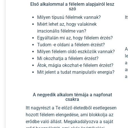
Első alkalommal a félelem alapjairól lesz
szó
Milyen típusú félelmek vannak?
I
Miért lehet az, hogy valakinek
irracionális félelme van?
Egyáltalán mi az, hogy félelem érzés?
Tudom -e oldani a félelem érzést?
A
Milyen félelem oldó eszközök vannak?
l
Mi okozhatja a félelem érzést?
a
Átok, mágia okozhat-e félelem érzést?
a
Mit jelent a tudat manipulatív energia?
a
A negyedik alkalom témája a napfonat
csakra
Itt nagyrészt a Te előző életedből esetlegesen
hozott félelem elengedése, ami blokkolja az
erődbe való állást. Megakadályozva a saját