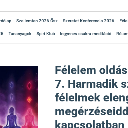
zdőlap
Szellemtan 2026 Ősz
Szeretet Konferencia 2026
Féle
25
Tananyagok
Spiri Klub
Ingyenes csakra meditáció
Róla
Félelem oldás
7. Harmadik 
félelmek elen
megérzéseidd
kapcsolatban