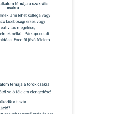
alkalom témája a szakrális
csakra
lmek, ami lehet kolléga vagy
zó kisebbségi érzés vagy
reativitás megélése,
elmek nélkül. Párkapcsolati
oldása. Exedtől jövő félelem
kalom témája a torok csakra
ól való félelem elengedése!
ködik a tiszta
áció?