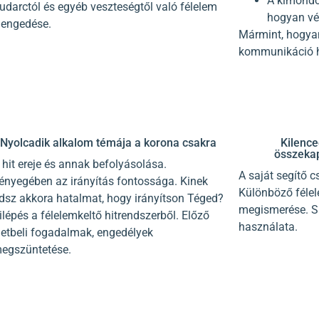
A kimondot
udarctól és egyéb veszteségtől való félelem
hogyan vé
lengedése.
Mármint, hogyan
kommunikáció h
Nyolcadik alkalom témája a korona csakra
Kilence
összekap
 hit ereje és annak befolyásolása.
A saját segítő 
ényegében az irányítás fontossága. Kinek
Különböző félel
dsz akkora hatalmat, hogy irányítson Téged?
megismerése. Sa
ilépés a félelemkeltő hitrendszerből. Előző
használata.
letbeli fogadalmak, engedélyek
egszüntetése.