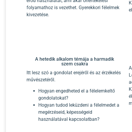
erőd használatát, ami akár önértékelési
K
folyamathoz is vezethet. Gyerekkori félelmek
e
kivezetése.
A hetedik alkalom témája a harmadik
szem csakra
A
Itt lesz szó a gondolat erejéről és az érzékelés
L
művészetéről.
a
K
Hogyan engedheted el a félelemkeltő
é
gondolatokat?
m
Hogyan tudod leküzdeni a félelmedet a
megérzéseid, képességeid
használatával kapcsolatban?