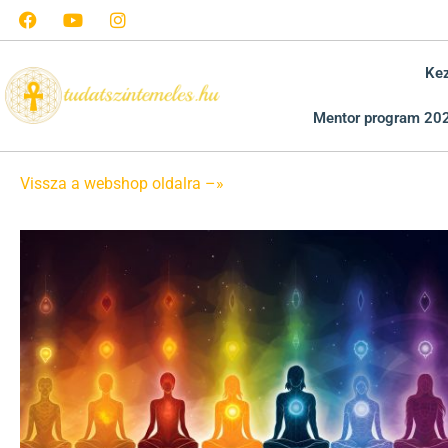
Ke
Mentor program 20
Vissza a webshop oldalra –»