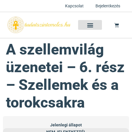
Kapcsolat
Bejelentkezés
Szellemtan 2026 Ősz
Szeretet Konferencia 2026
Félelem oldása a csakrák mentén
Mentor program 2025
Ingyenes csakra meditáció
A szellemvilág
üzenetei – 6. rész
– Szellemek és a
torokcsakra
Jelenlegi állapot