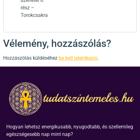
üzenetei 6.
rész –
Torokcsakra
Vélemény, hozzászólás?
Hozzászólás küldéséhez
be kell jelentkezni
.
Hogyan lehetsz energikusabb, nyugodtabb, és szellemileg
egészségesebb nap mint nap?