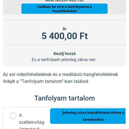
NEM JELENTKEZTÉL
Iratkozz be erre a tanfolyamra a
hozzáféréshez
Ár
5 400,00 Ft
Kezdj hozzá
Ez a tanfolyam jelenleg zárva van
Az est videófelvételének és a meditáció hangfelvételének
linkjét a “Tanfolyam tartalom”-ban találod:
Tanfolyam tartalom
Jelenleg nincs hozzáférésed ehhez a
A
tartalomhoz
szellemvilág