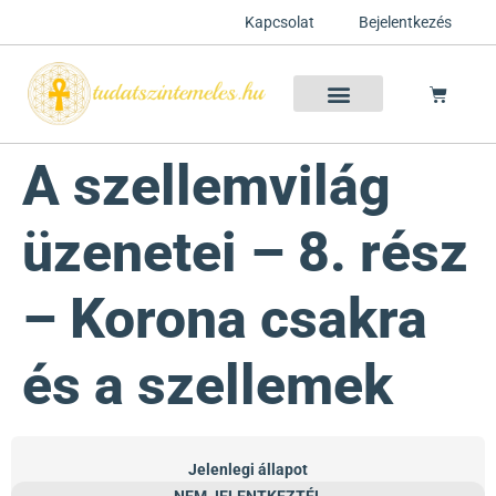
Kapcsolat
Bejelentkezés
Szellemtan 2026 Ősz
Szeretet Konferencia 2026
Félelem oldása a csakrák mentén
Mentor program 2025
Ingyenes csakra meditáció
A szellemvilág
üzenetei – 8. rész
– Korona csakra
és a szellemek
Jelenlegi állapot