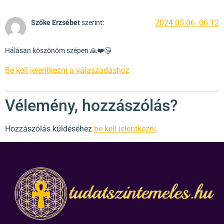
2024.05.06. 06:12
Szőke Erzsébet
szerint:
Hálásan köszönöm szépen 🙏❤️😘
Be kell jelentkezni a válaszadáshoz
Vélemény, hozzászólás?
Hozzászólás küldéséhez
be kell jelentkezni
.