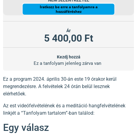
NEM JELENTKEZTÉL
Iratkozz be erre a tanfolyamra a
hozzáféréshez
Ár
5 400,00 Ft
Kezdj hozzá
Ez a tanfolyam jelenleg zárva van
Ez a program 2024. április 30-án este 19 órakor kerül
megrendezésre. A felvételek 24 órán belül lesznek
elérhetőek.
Az est videófelvételének és a meditáció hangfelvételének
linkjét a “Tanfolyam tartalom”-ban találod:
Egy válasz