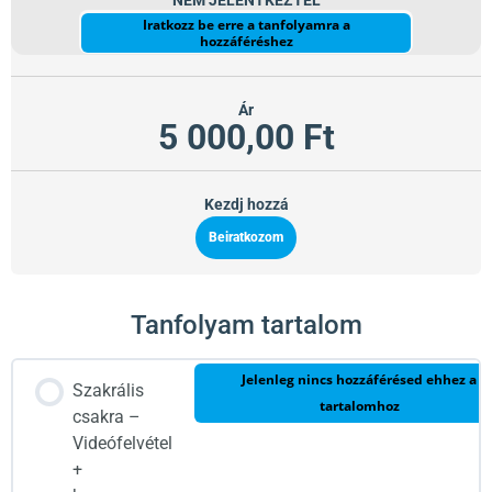
NEM JELENTKEZTÉL
Iratkozz be erre a tanfolyamra a
hozzáféréshez
Ár
5 000,00 Ft
Kezdj hozzá
Beiratkozom
Tanfolyam tartalom
Jelenleg nincs hozzáférésed ehhez a
Szakrális
tartalomhoz
csakra –
Videófelvétel
+