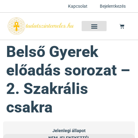
Kapcsolat
Bejelentkezés
Szellemtan 2026 Ősz
Szeretet Konferencia 2026
Félelem oldása a csakrák mentén
Mentor program 2025
Ingyenes csakra meditáció
Belső Gyerek
előadás sorozat –
2. Szakrális
csakra
Jelenlegi állapot