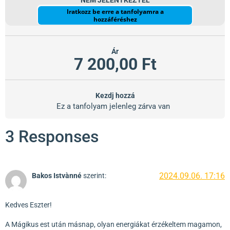
NEM JELENTKEZTÉL
Iratkozz be erre a tanfolyamra a
hozzáféréshez
Ár
7 200,00 Ft
Kezdj hozzá
Ez a tanfolyam jelenleg zárva van
3 Responses
2024.09.06. 17:16
Bakos Istvànné
szerint:
Kedves Eszter!
A Mágikus est után másnap, olyan energiákat érzékeltem magamon,