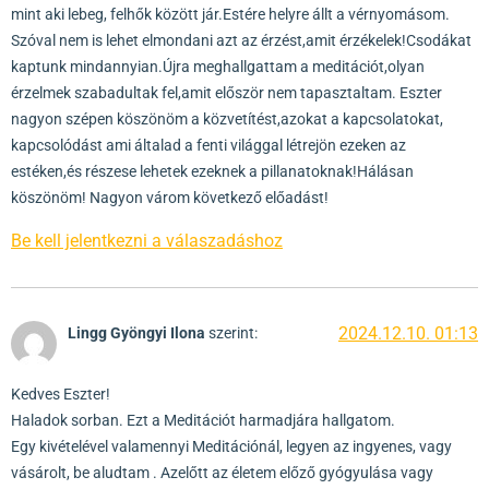
mint aki lebeg, felhők között jár.Estére helyre állt a vérnyomásom.
Szóval nem is lehet elmondani azt az érzést,amit érzékelek!Csodákat
kaptunk mindannyian.Újra meghallgattam a meditációt,olyan
érzelmek szabadultak fel,amit először nem tapasztaltam. Eszter
nagyon szépen köszönöm a közvetítést,azokat a kapcsolatokat,
kapcsolódást ami általad a fenti világgal létrejön ezeken az
estéken,és részese lehetek ezeknek a pillanatoknak!Hálásan
köszönöm! Nagyon várom következő előadást!
Be kell jelentkezni a válaszadáshoz
2024.12.10. 01:13
Lingg Gyöngyi Ilona
szerint:
Kedves Eszter!
Haladok sorban. Ezt a Meditációt harmadjára hallgatom.
Egy kivételével valamennyi Meditációnál, legyen az ingyenes, vagy
vásárolt, be aludtam . Azelőtt az életem előző gyógyulása vagy