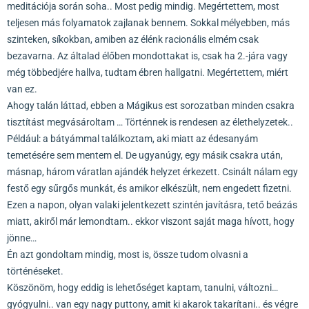
meditációja során soha.. Most pedig mindig. Megértettem, most
teljesen más folyamatok zajlanak bennem. Sokkal mélyebben, más
szinteken, síkokban, amiben az élénk racionális elmém csak
bezavarna. Az általad élőben mondottakat is, csak ha 2.-jára vagy
még többedjére hallva, tudtam ébren hallgatni. Megértettem, miért
van ez.
Ahogy talán láttad, ebben a Mágikus est sorozatban minden csakra
tisztítást megvásároltam … Történnek is rendesen az élethelyzetek..
Például: a bátyámmal találkoztam, aki miatt az édesanyám
temetésére sem mentem el. De ugyanúgy, egy másik csakra után,
másnap, három váratlan ajándék helyzet érkezett. Csinált nálam egy
festő egy sűrgős munkát, és amikor elkészült, nem engedett fizetni.
Ezen a napon, olyan valaki jelentkezett szintén javításra, tető beázás
miatt, akiről már lemondtam.. ekkor viszont saját maga hívott, hogy
jönne…
Én azt gondoltam mindig, most is, össze tudom olvasni a
történéseket.
Köszönöm, hogy eddig is lehetőséget kaptam, tanulni, változni…
gyógyulni.. van egy nagy puttony, amit ki akarok takarítani.. és végre