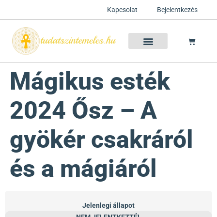
Kapcsolat
Bejelentkezés
Szellemtan 2026 Ősz
Szeretet Konferencia 2026
Félelem oldása a csakrák mentén
Mentor program 2025
Ingyenes csakra meditáció
Mágikus esték
2024 Ősz – A
gyökér csakráról
és a mágiáról
Jelenlegi állapot