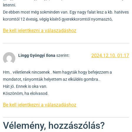
letenni.
De ebben most még sokminden van. Egy nagy falat lesz a kb. hatéves
koromtól 12 évesig, végig kísérő gyerekkoromtól nyomasztó,
Be kell jelentkezni a válaszadáshoz
2024.12.10. 01:17
Lingg Gyöngyi Ilona
szerint:
Hm.. véletlenek nincsenek . Nem hagyták hogy befejezzem a
mondatot, rányomták helyettem az elküldés gombra..
Hát jó. Ennek is oka van.
Köszönöm, ha elolvasod.
Be kell jelentkezni a válaszadáshoz
Vélemény, hozzászólás?