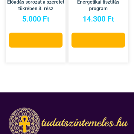
Előadás sorozat a szeretet
Energetikai tisztítás
tükrében 3. rész
program
5.000
Ft
14.300
Ft
Kosárba teszem
Kosárba teszem