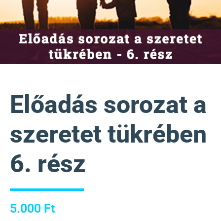
Előadás sorozat a
szeretet tükrében
6. rész
5.000
Ft