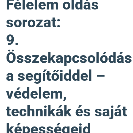
Félelem oldás
sorozat:
9.
Összekapcsolódás
a segítőiddel –
védelem,
technikák és saját
képességeid