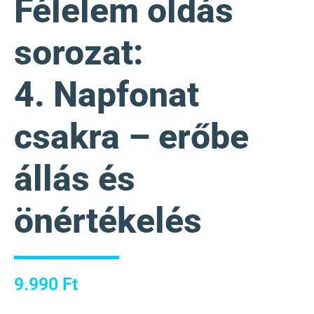
Félelem oldás
sorozat:
4. Napfonat
csakra – erőbe
állás és
önértékelés
9.990
Ft