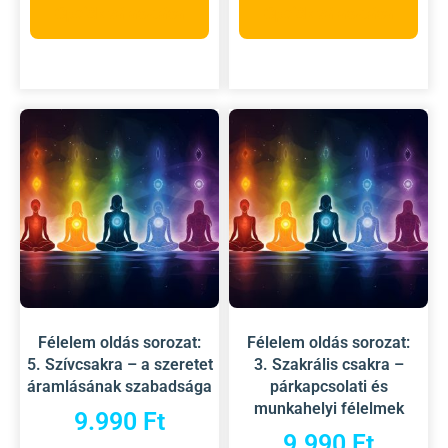
Opciók választása
Opciók választása
Félelem oldás sorozat:
Félelem oldás sorozat:
5. Szívcsakra – a szeretet
3. Szakrális csakra –
áramlásának szabadsága
párkapcsolati és
munkahelyi félelmek
9.990
Ft
9.990
Ft