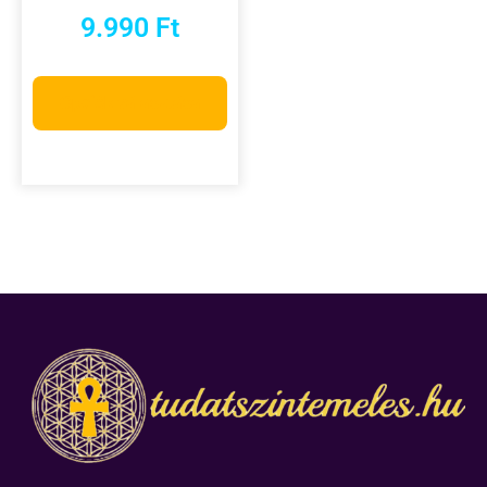
9.990
Ft
Opciók választása