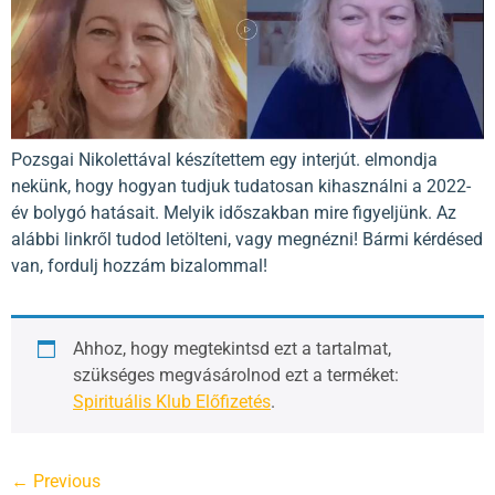
Pozsgai Nikolettával készítettem egy interjút. elmondja
nekünk, hogy hogyan tudjuk tudatosan kihasználni a 2022-
év bolygó hatásait. Melyik időszakban mire figyeljünk. Az
alábbi linkről tudod letölteni, vagy megnézni! Bármi kérdésed
van, fordulj hozzám bizalommal!
Ahhoz, hogy megtekintsd ezt a tartalmat,
szükséges megvásárolnod ezt a terméket:
Spirituális Klub Előfizetés
.
←
Previous