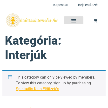
Kapcsolat
Bejelentkezés
Szellemtan 2026 Ősz
Szeretet Konferencia 2026
Félelem oldása a csakrák mentén
Mentor program 2025
Ingyenes csakra meditáció
Kategória:
Interjúk
This category can only be viewed by members.
To view this category, sign up by purchasing
Spirituális Klub Előfizetés
.