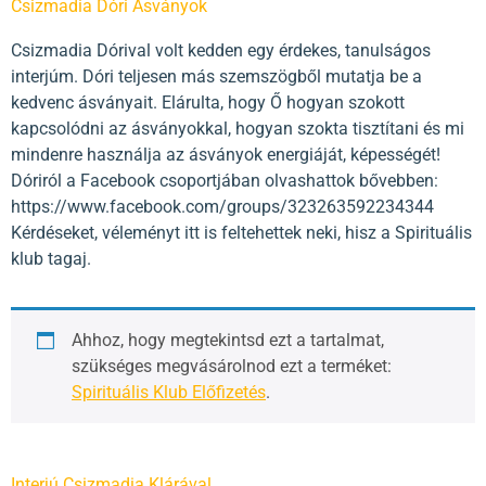
Csizmadia Dóri Ásványok
Csizmadia Dórival volt kedden egy érdekes, tanulságos
interjúm. Dóri teljesen más szemszögből mutatja be a
kedvenc ásványait. Elárulta, hogy Ő hogyan szokott
kapcsolódni az ásványokkal, hogyan szokta tisztítani és mi
mindenre használja az ásványok energiáját, képességét!
Dóriról a Facebook csoportjában olvashattok bővebben:
https://www.facebook.com/groups/323263592234344
Kérdéseket, véleményt itt is feltehettek neki, hisz a Spirituális
klub tagaj.
Ahhoz, hogy megtekintsd ezt a tartalmat,
szükséges megvásárolnod ezt a terméket:
Spirituális Klub Előfizetés
.
Interjú Csizmadia Klárával