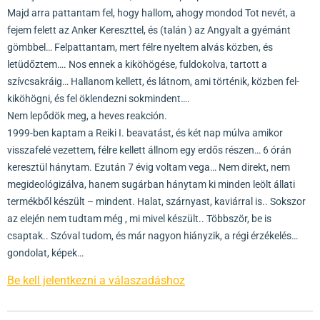
Majd arra pattantam fel, hogy hallom, ahogy mondod Tot nevét, a
fejem felett az Anker Kereszttel, és (talán ) az Angyalt a gyémánt
gömbbel… Felpattantam, mert félre nyeltem alvás közben, és
letüdőztem…. Nos ennek a kiköhögése, fuldokolva, tartott a
szívcsakráig… Hallanom kellett, és látnom, ami történik, közben fel-
kiköhögni, és fel öklendezni sokmindent….
Nem lepődök meg, a heves reakción.
1999-ben kaptam a Reiki I. beavatást, és két nap múlva amikor
visszafelé vezettem, félre kellett állnom egy erdős részen… 6 órán
keresztül hánytam. Ezután 7 évig voltam vega… Nem direkt, nem
megideológizálva, hanem sugárban hánytam ki minden leölt állati
termékből készült – mindent. Halat, szárnyast, kaviárral is.. Sokszor
az elején nem tudtam még , mi mivel készült.. Többször, be is
csaptak.. Szóval tudom, és már nagyon hiányzik, a régi érzékelés…
gondolat, képek…
Be kell jelentkezni a válaszadáshoz