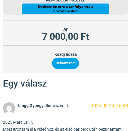
NEM JELENTKEZTÉL
Iratkozz be erre a tanfolyamra a
hozzáféréshez
Ár
7 000,00 Ft
Kezdj hozzá
Beiratkozom
Egy válasz
2025.03.15. 16:48
Lingg Gyöngyi Ilona
szerint:
2025 Március 15.
Most jutottam el a videóhoz, és az első pár perc után bezuhantam…