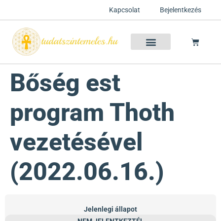
Kapcsolat
Bejelentkezés
Szellemtan 2026 Ősz
Szeretet Konferencia 2026
Félelem oldása a csakrák mentén
Mentor program 2025
Ingyenes csakra meditáció
Bőség est
program Thoth
vezetésével
(2022.06.16.)
Jelenlegi állapot