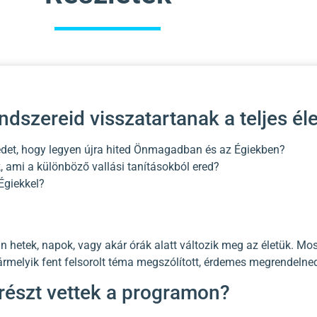
ndszereid visszatartanak a teljes éle
et, hogy legyen újra hited Önmagadban és az Égiekben?
k, ami a különböző vallási tanításokból ered?
Égiekkel?
hetek, napok, vagy akár órák alatt változik meg az életük. Most
 bármelyik fent felsorolt téma megszólított, érdemes megrendelne
részt vettek a programon?