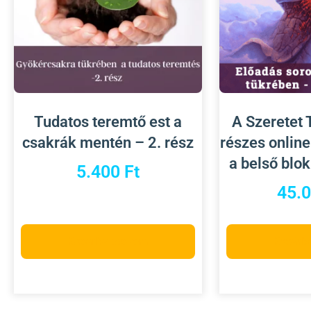
Tudatos teremtő est a
A Szeretet 
csakrák mentén – 2. rész
részes onlin
a belső blo
5.400
Ft
45.
Kosárba teszem
Kosárb