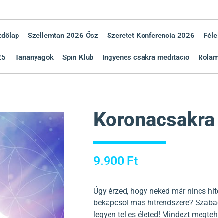
zdőlap
Szellemtan 2026 Ősz
Szeretet Konferencia 2026
Féle
25
Tananyagok
Spiri Klub
Ingyenes csakra meditáció
Róla
Koronacsakra
9.900
Ft
Úgy érzed, hogy neked már nincs hi
bekapcsol más hitrendszere? Szabad
legyen teljes életed! Mindezt megte