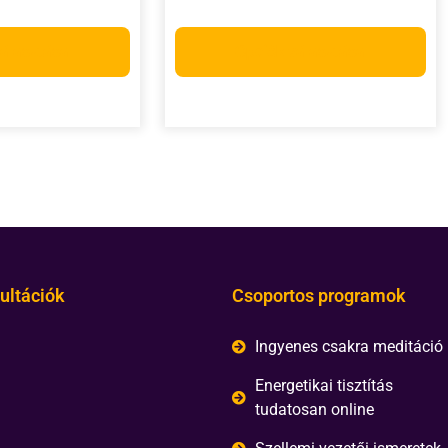
választása
Opciók választása
ultációk
Csoportos programok
Ingyenes csakra meditáció
Energetikai tisztítás
tudatosan online