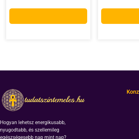
Opciók választása
Opciók 
Konz
Hogyan lehetsz energikusabb,
nyugodtabb, és szellemileg
egészségesebb nap mint nap?