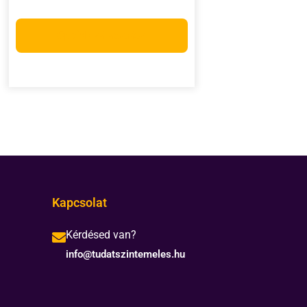
Opciók választása
Kapcsolat
Kérdésed van?
info@tudatszintemeles.hu