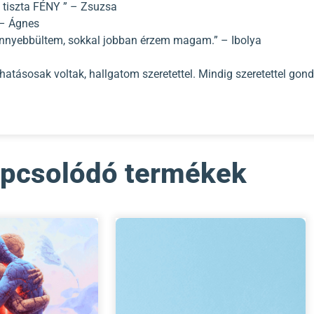
a tiszta FÉNY ” – Zsuzsa
 – Ágnes
nnyebbültem, sokkal jobban érzem magam.” – Ibolya
ásosak voltak, hallgatom szeretettel. Mindig szeretettel gondo
pcsolódó termékek