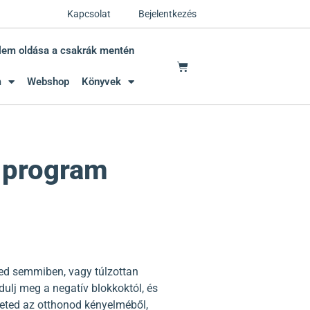
Kapcsolat
Bejelentkezés
lem oldása a csakrák mentén
m
Webshop
Könyvek
 program
ted semmiben, vagy túlzottan
ulj meg a negatív blokkoktól, és
heted az otthonod kényelméből,