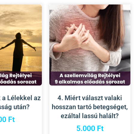
k a Lélekkel az
4. Miért választ valaki
sság után?
hosszan tartó betegséget,
ezáltal lassú halált?
00
Ft
5.000
Ft