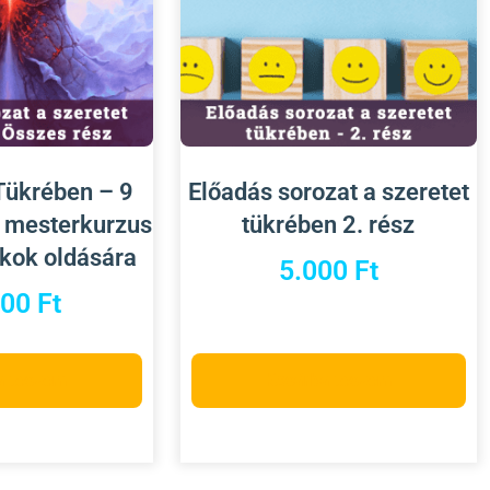
Tükrében – 9
Előadás sorozat a szeretet
e mesterkurzus
tükrében 2. rész
kkok oldására
5.000
Ft
000
Ft
a teszem
Kosárba teszem