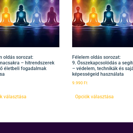
m oldás sorozat:
Félelem oldás sorozat:
onacsakra – hitrendszerek
9. Összekapcsolódás a segít
ző életbeli fogadalmak
– védelem, technikák és saj
ása
képességeid használata
t
9.990
Ft
k választása
Opciók választása