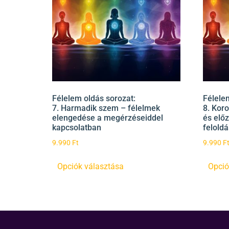
Félelem oldás sorozat:
Félele
7. Harmadik szem – félelmek
8. Kor
elengedése a megérzéseiddel
és elő
kapcsolatban
felold
9.990
Ft
9.990
F
Opciók választása
Opció