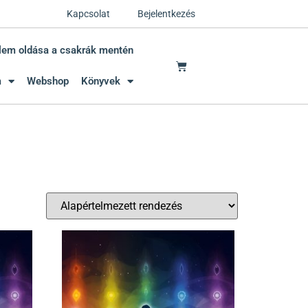
Kapcsolat
Bejelentkezés
lem oldása a csakrák mentén
m
Webshop
Könyvek