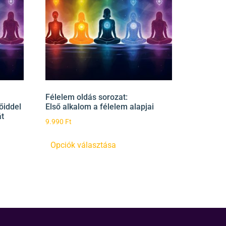
Félelem oldás sorozat:
őiddel
Első alkalom a félelem alapjai
át
9.990
Ft
Opciók választása