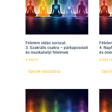
Félelem oldás sorozat:
Félele
3. Szakrális csakra – párkapcsolati
4. Napf
és munkahelyi félelmek
és öné
9.990
Ft
9.990
F
Opciók választása
Opció