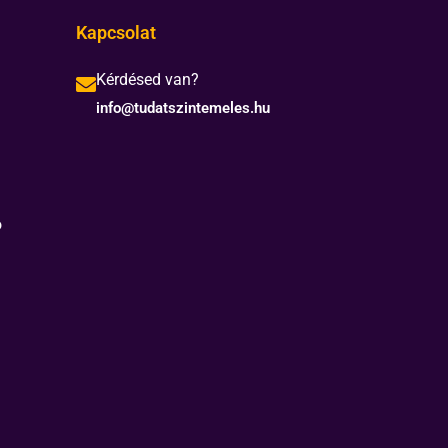
Kapcsolat
Kérdésed van?
info@tudatszintemeles.hu
ó