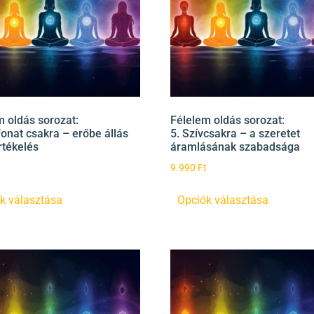
m oldás sorozat:
Félelem oldás sorozat:
onat csakra – erőbe állás
5. Szívcsakra – a szeretet
rtékelés
áramlásának szabadsága
t
9.990
Ft
k választása
Opciók választása