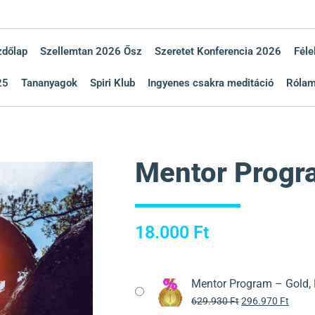
zdőlap
Szellemtan 2026 Ősz
Szeretet Konferencia 2026
Féle
25
Tananyagok
Spiri Klub
Ingyenes csakra meditáció
Róla
Mentor Progr
18.000
Ft
Mentor Program – Gold,
629.930
Ft
296.970
Ft