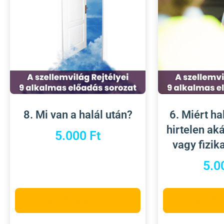
8. Mi van a halál után?
6. Miért ha
hirtelen ak
5.000
Ft
vagy fizik
5.0
Opciók választása
Opciók 