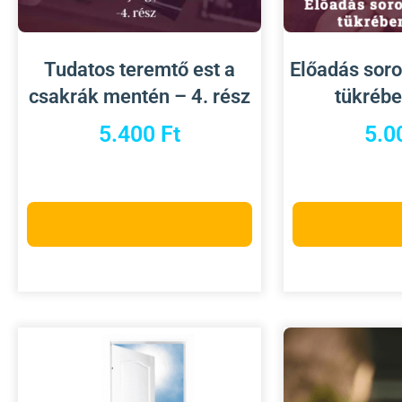
Tudatos teremtő est a
Előadás soro
csakrák mentén – 4. rész
tükrébe
5.400
Ft
5.0
Kosárba teszem
Kosárb