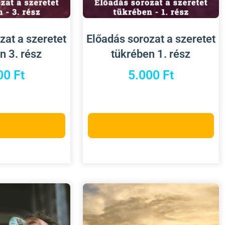
zat a szeretet
Előadás sorozat a szeretet
n 3. rész
tükrében 1. rész
00
Ft
5.000
Ft
a teszem
Kosárba teszem