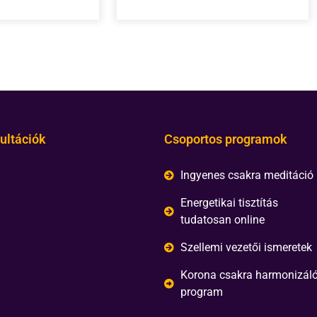
ultációk
Csoportos programok
Ingyenes csakra meditáció
Energetikai tisztítás
tudatosan online
Szellemi vezetői ismeretek
Korona csakra harmonizál
program