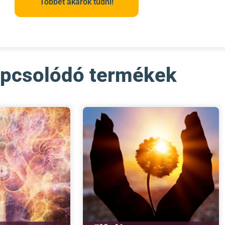
Többet akarok tudni!
pcsolódó termékek