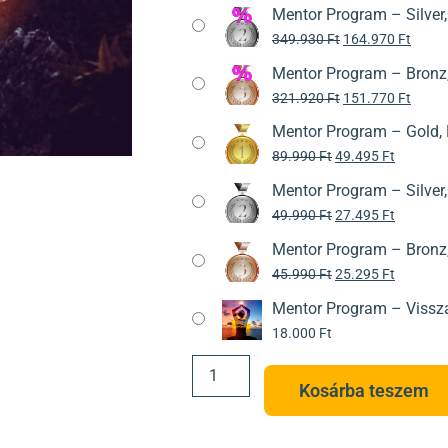
Mentor Program – Silver
349.930
Ft
164.970
Ft
Mentor Program – Bronz
321.920
Ft
151.770
Ft
Mentor Program – Gold,
89.990
Ft
49.495
Ft
Mentor Program – Silver
49.990
Ft
27.495
Ft
Mentor Program – Bronz
45.990
Ft
25.295
Ft
Mentor Program – Vissza
18.000
Ft
Kosárba teszem