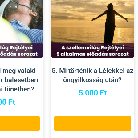
l meg valaki
5. Mi történik a Lélekkel az
ár balesetben
öngyilkosság után?
ai tünetben?
5.000
Ft
00
Ft
választása
Opciók választása