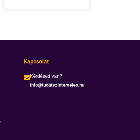
Kapcsolat
Kérdésed van?
info@tudatszintemeles.hu
ó