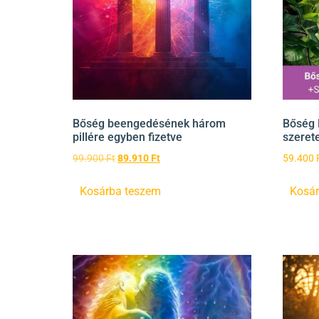
Bőség beengedésének három
Bőség 
pillére egyben fizetve
szerete
99.900
Ft
89.910
Ft
59.400
Kosárba teszem
Kosár