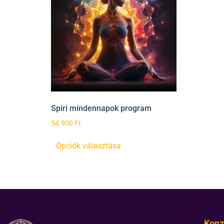
Spiri mindennapok program
54.900
Ft
Opciók választása
Konz