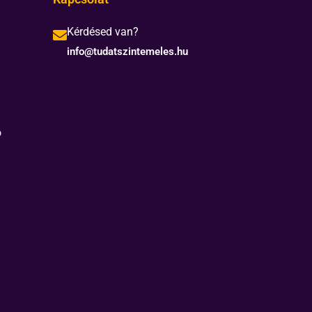
Kérdésed van?
info@tudatszintemeles.hu
ó