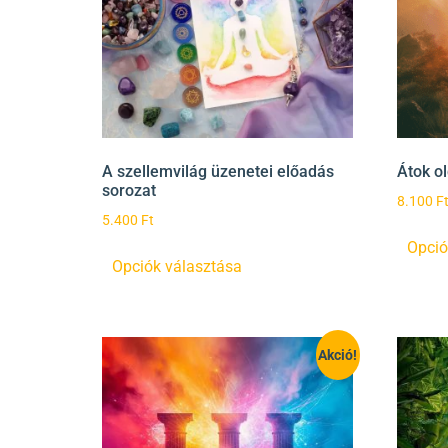
A szellemvilág üzenetei előadás
Átok o
sorozat
8.100
F
5.400
Ft
Opció
Opciók választása
Akció!