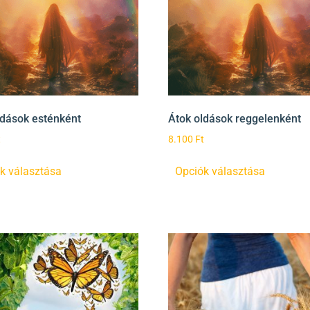
ldások esténként
Átok oldások reggelenként
t
8.100
Ft
k választása
Opciók választása