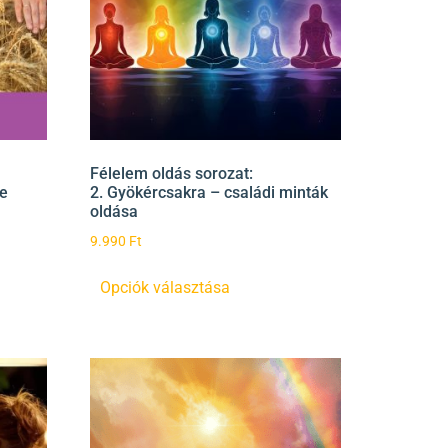
Félelem oldás sorozat:
ne
2. Gyökércsakra – családi minták
oldása
9.990
Ft
Opciók választása