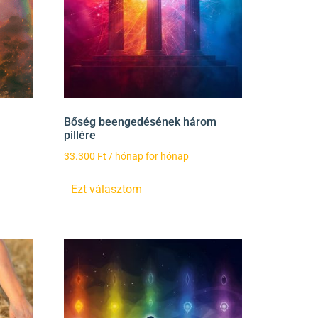
Bőség beengedésének három
pillére
33.300
Ft
/ hónap for hónap
Ezt választom