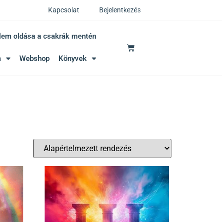
Kapcsolat
Bejelentkezés
lem oldása a csakrák mentén
m
Webshop
Könyvek