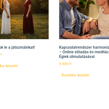
k le a játszmáinkat!
Kapcsolatrendszer harmoni
– Online előadás és meditác
Ft
Égiek útmutatásával
9.900
Ft
ba teszem
Kosárba teszem