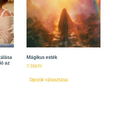
zálása
Mágikus esték
ió az
7.200
Ft
Opciók választása