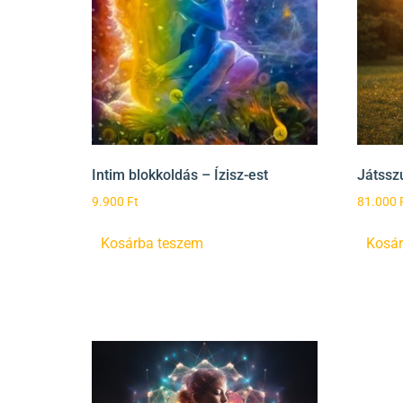
Intim blokkoldás – Ízisz-est
Játsszu
9.900
Ft
81.000
Kosárba teszem
Kosár